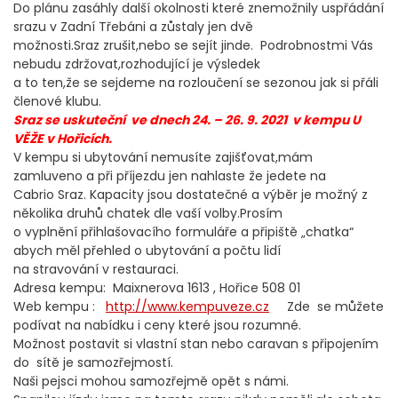
Do plánu zasáhly další okolnosti které znemožnily uspřádání
srazu v Zadní Třebáni a zůstaly jen dvě
možnosti.Sraz zrušit,nebo se sejít jinde. Podrobnostmi Vás
nebudu zdržovat,rozhodující je výsledek
a to ten,že se sejdeme na rozloučení se sezonou jak si přáli
členové klubu.
Sraz se uskuteční
ve dn
ech 24. – 26. 9. 2021 v kempu U
VĚŽE v Hořicích.
V kempu si ubytování nemusíte zajišťovat,mám
zamluveno a při příjezdu jen nahlaste že jedete na
Cabrio Sraz. Kapacity jsou dostatečné a výběr je možný z
několika druhů chatek dle vaší volby.Prosím
o vyplnění přihlašovacího formuláře a připiště „chatka“
abych měl přehled o ubytování a počtu lidí
na stravování v restauraci.
Adresa kempu: Maixnerova 1613 , Hořice 508 01
Web kempu :
http://www.kempuveze.cz
Zde se můžete
podívat na nabídku i ceny které jsou rozumné.
Možnost postavit si vlastní stan nebo caravan s připojením
do sítě je samozřejmostí.
Naši pejsci mohou samozřejmě opět s námi.