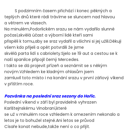
S podzimním časem přichází i konec pěkných a
teplých dnů které rádi trávíme se sluncem nad hlavou
a větrem ve vlasech.
Na minulém,Podorlickém srazu se nám vydařilo slunné
počasí,skvělá účast a výborní lidé kteří sami
přispěli k tomu,aby se sraz vydařil a všichni si jej užili.Děkuji
všem kdo přijeli a opět potvrdili že jsme
skvělá parta lidí s cabriolety.Sjelo se 19 aut a cestou se k
naší spanilce připojil černý Mercedes.
I takto se dá projevit přízeň a seznámit se s někým
novým.Vzhledem ke kladným ohlasům jsem
zamluvil toto místo i na konání srazu v první zářiový víkend
v příštím roce.
Pozvánka na poslední sraz sezony do Hořic.
Poslední víkend v září byl pravidelně vyhrazen
Karlštejnskému Vinobraní,které
se už v minulém roce vzhledem k omezením nekonalo a
letos je to bohužel stejné.Ani letos se průvod
Císaře konat nebude,takže není o co přijít.