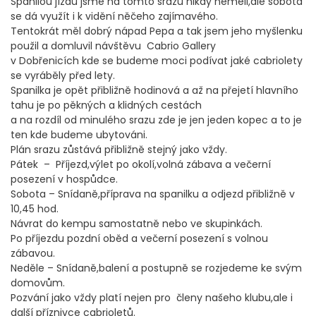
Spanilou jízdu jsme na tomto srazu nikdy neměli,ale sobota
se dá využít i k vidění něčeho zajímavého.
Tentokrát měl dobrý nápad Pepa a tak jsem jeho myšlenku
použil a domluvil návštěvu Cabrio Gallery
v Dobřenicích kde se budeme moci podívat jaké cabriolety
se vyráběly před lety.
Spanilka je opět přibližně hodinová a až na přejetí hlavního
tahu je po pěkných a klidných cestách
a na rozdíl od minulého srazu zde je jen jeden kopec a to je
ten kde budeme ubytováni.
Plán srazu zůstává přibližně stejný jako vždy.
Pátek – Příjezd,výlet po okolí,volná zábava a večerní
posezení v hospůdce.
Sobota – Snídaně,příprava na spanilku a odjezd přibližně v
10,45 hod.
Návrat do kempu samostatně nebo ve skupinkách.
Po příjezdu pozdní oběd a večerní posezení s volnou
zábavou.
Neděle – Snídaně,balení a postupně se rozjedeme ke svým
domovům.
Pozvání jako vždy platí nejen pro členy našeho klubu,ale i
další příznivce cabrioletů.