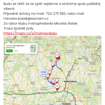
Budu se těšit že se opět sejdeme a strávíme spolu poklidný
víkend.
Případné dotazy na mob: 724 275 583, nebo mail:
miroslav.basek@seznam.cz
Za výbor klubu místopředseda Miroslav Bašek
Trasa Spanilé jízdy
https://mapy.cz/s/mamavokaju