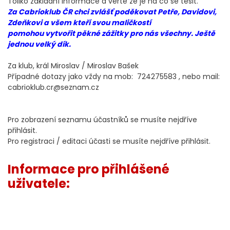
Toliko základní informace a věřte že je na co se těšit.
Za Cabrioklub ČR chci zvlášť poděkovat Petře, Davidovi,
Zdeňkovi a všem kteří svou maličkostí
pomohou vytvořit pěkné zážitky pro nás všechny. Ještě
jednou velký dík.
Za klub, král Miroslav / Miroslav Bašek
Případné dotazy jako vždy na mob: 724275583 , nebo mail:
cabrioklub.cr@seznam.cz
Pro zobrazení seznamu účastníků se musíte nejdříve
přihlásit.
Pro registraci / editaci účasti se musíte nejdříve přihlásit.
Informace pro přihlášené
uživatele: