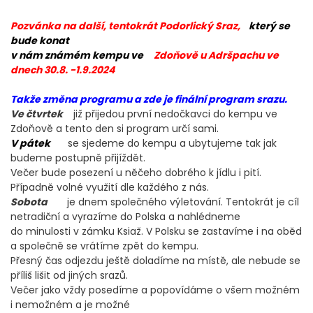
Pozvánka na další, tentokrát Podorlický Sraz,
který se
bude konat
v nám známém kempu
ve
Zdoňově u Adršpachu ve
dnech 30.8. -1.9.2024
Takže změna programu a zde je finální program srazu.
Ve čtvrtek
již přijedou první nedočkavci do kempu ve
Zdoňově a tento den si program určí sami.
V pátek
se sjedeme do kempu a ubytujeme tak jak
budeme postupně přijíždět.
Večer bude posezení u něčeho dobrého k jídlu i pití.
Případně volné využití dle každého z nás.
Sobota
je dnem společného výletování. Tentokrát je cíl
netradiční a vyrazíme do Polska a nahlédneme
do minulosti v zámku Ksiaž. V Polsku se zastavíme i na oběd
a společně se vrátíme zpět do kempu.
Přesný čas odjezdu ještě doladíme na místě, ale nebude se
příliš lišit od jiných srazů.
Večer jako vždy posedíme a popovídáme o všem možném
i nemožném a je možné