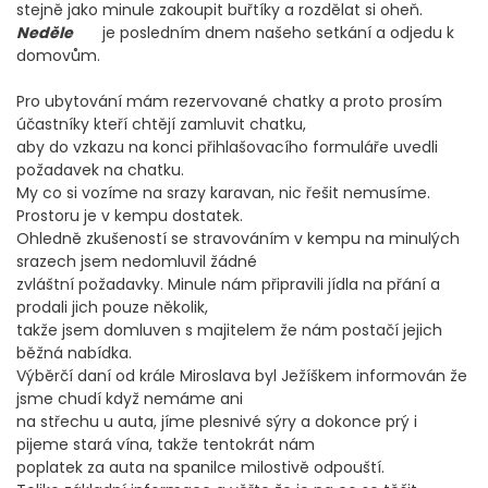
stejně jako minule zakoupit buřtíky a rozdělat si oheň.
Neděle
je posledním dnem našeho setkání a odjedu k
domovům.
Pro ubytování mám rezervované chatky a proto prosím
účastníky kteří chtějí zamluvit chatku,
aby do vzkazu na konci přihlašovacího formuláře uvedli
požadavek na chatku.
My co si vozíme na srazy karavan, nic řešit nemusíme.
Prostoru je v kempu dostatek.
Ohledně zkušeností se stravováním v kempu na minulých
srazech jsem nedomluvil žádné
zvláštní požadavky. Minule nám připravili jídla na přání a
prodali jich pouze několik,
takže jsem domluven s majitelem že nám postačí jejich
běžná nabídka.
Výběrčí daní od krále Miroslava byl Ježíškem informován že
jsme chudí když nemáme ani
na střechu u auta, jíme plesnivé sýry a dokonce prý i
pijeme stará vína, takže tentokrát nám
poplatek za auta na spanilce milostivě odpouští.