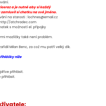
ování.
osraz a je nutné aby si každý
 zamluvil si chatku na své jméno.
ání na starosti : lochnes@email.cz
 http://atchradec.com
ek s možností el. přípojky
ými mazlíčky také není problém.
řídil Milan Benc, za což mu patří velký dík.
řihlášky níže
říve přihlásit.
přihlásit.
živatele: