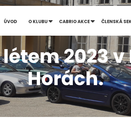
ÚVOD
O KLUBU
CABRIO AKCE
ČLENSKÁ SE
 létem 2023 
Horách.