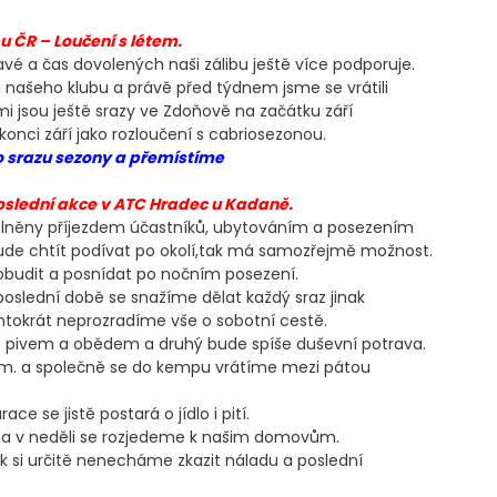
u ČR – Loučení s létem.
avé a čas dovolených naši zálibu ještě více podporuje.
našeho klubu a právě před týdnem jsme se vrátili
mi jsou ještě srazy ve Zdoňově na začátku září
nci září jako rozloučení s cabriosezonou.
 srazu sezony a přemístíme
poslední akce v ATC Hradec u Kadaně.
plněny příjezdem účastníků, ubytováním a posezením
bude chtít podívat po okolí,tak má samozřejmě možnost.
robudit a posnídat po nočním posezení.
poslední době se snažíme dělat každý sraz jinak
ntokrát neprozradíme vše o sobotní cestě.
n s pivem a obědem a druhý bude spíše duševní potrava.
0 km. a společně se do kempu vrátíme mezi pátou
e se jistě postará o jídlo i pití.
 a v neděli se rozjedeme k našim domovům.
k si určitě nenecháme zkazit náladu a poslední