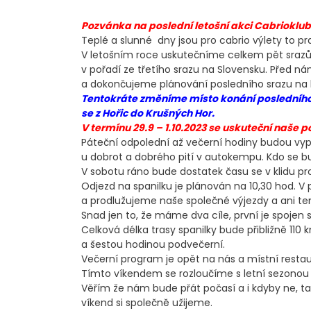
Pozvánka na poslední letošní akci Cabrioklub
Teplé a slunné dny jsou pro cabrio výlety to pr
V letošním roce uskutečníme celkem pět srazů 
v pořadí ze třetího srazu na Slovensku. Před ná
a dokončujeme plánování posledního srazu na ko
Tentokráte změníme místo konání posledního
se z Hořic do Krušných Hor.
V termínu 29.9 – 1.10.2023 se uskuteční naše 
Páteční odpolední až večerní hodiny budou vy
u dobrot a dobrého pití v autokempu. Kdo se 
V sobotu ráno bude dostatek času se v klidu p
Odjezd na spanilku je plánován na 10,30 hod. V 
a prodlužujeme naše společné výjezdy a ani te
Snad jen to, že máme dva cíle, první je spoje
Celková délka trasy spanilky bude přibližně 11
a šestou hodinou podvečerní.
Večerní program je opět na nás a místní restaurac
Tímto víkendem se rozloučíme s letní sezonou
Věřím že nám bude přát počasí a i kdyby ne, ta
víkend si společně užijeme.