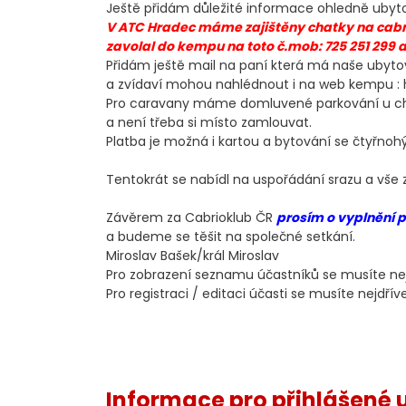
Ještě přidám důležité informace ohledně ubyt
V ATC Hradec máme zajištěny chatky na cabri
zavolal do kempu na toto č.mob: 725 251 299 a
Přidám ještě mail na paní která má naše ubytov
a zvídaví mohou nahlédnout i na web kempu :
Pro caravany máme domluvené parkování u chat
a není třeba si místo zamlouvat.
Platba je možná i kartou a bytování se čtyřnoh
Tentokrát se nabídl na uspořádání srazu a vše za
Závěrem za Cabrioklub ČR
prosím o vyplnění p
a budeme se těšit na společné setkání.
Miroslav Bašek/král Miroslav
Pro zobrazení seznamu účastníků se musíte nejd
Pro registraci / editaci účasti se musíte nejdříve 
Informace pro přihlášené u