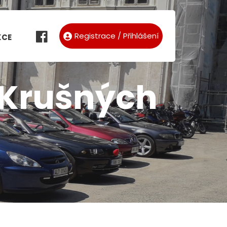
Registrace / Přihlášení
KCE
v Krušných